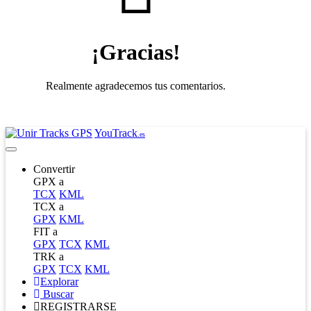
¡Gracias!
Realmente agradecemos tus comentarios.
YouTrack
.es
Convertir
GPX a
TCX
KML
TCX a
GPX
KML
FIT a
GPX
TCX
KML
TRK a
GPX
TCX
KML
Explorar
Buscar
REGISTRARSE