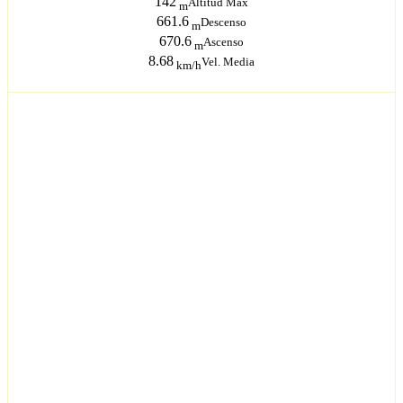
142
Altitud Máx
m
661.6
Descenso
m
670.6
Ascenso
m
8.68
Vel. Media
km/h