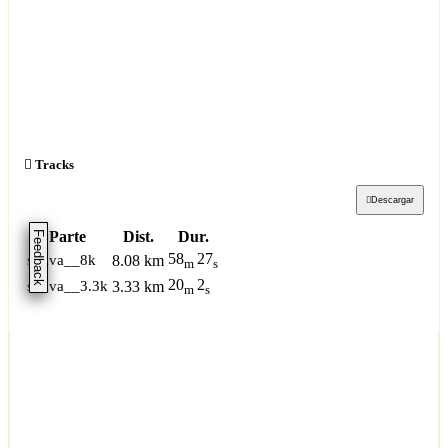
Tracks
Descargar
Parte
Dist.
Dur.
Feedback
58
27
strava__8k
8.08 km
m
s
20
2
strava__3.3k
3.33 km
m
s