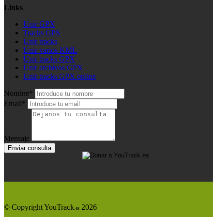
Links
Unir GPX
Tracks GPS
Unir tracks
Unir varios KML
Unir tracks GPX
Unir archivos GPX
Unir tracks GPX online
Nombre*
Email*
Mensaje
Enviar consulta
© Copyright YouTrack
2026
.es