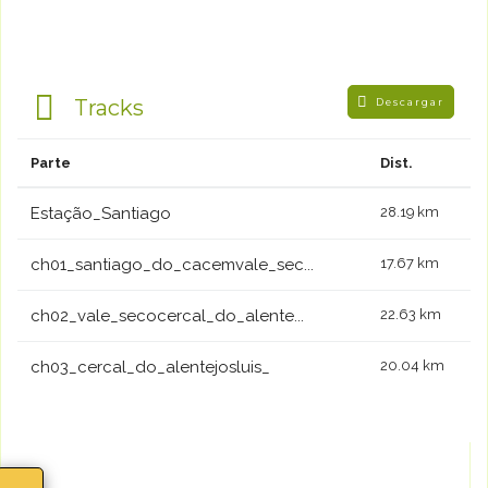
Tracks
Descargar
Parte
Dist.
Estação_Santiago
28.19 km
ch01_santiago_do_cacemvale_sec...
17.67 km
ch02_vale_secocercal_do_alente...
22.63 km
ch03_cercal_do_alentejosluis_
20.04 km