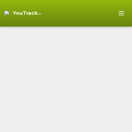
YouTrack
.es