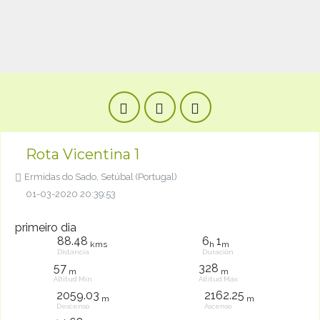
Rota Vicentina 1
Ermidas do Sado, Setúbal (Portugal)
01-03-2020 20:39:53
primeiro dia
88.48
6
1
kms
h
m
Distancia
Duración
57
328
m
m
Altitud Mín
Altitud Máx
2059.03
2162.25
m
m
Descenso
Ascenso