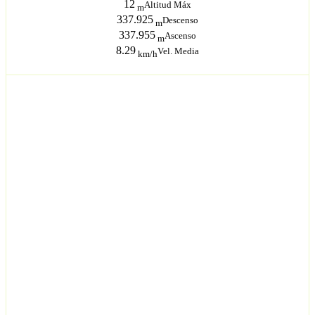
12
Altitud Máx
m
337.925
Descenso
m
337.955
Ascenso
m
8.29
Vel. Media
km/h