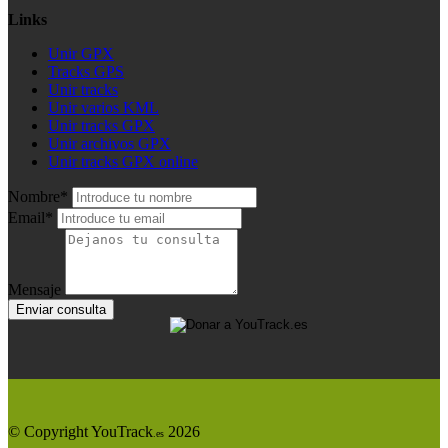
Links
Unir GPX
Tracks GPS
Unir tracks
Unir varios KML
Unir tracks GPX
Unir archivos GPX
Unir tracks GPX online
Nombre*
Email*
Mensaje
Enviar consulta
© Copyright YouTrack
2026
.es