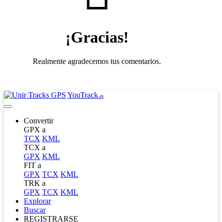
¡Gracias!
Realmente agradecemos tus comentarios.
YouTrack
.es
Convertir
GPX a
TCX
KML
TCX a
GPX
KML
FIT a
GPX
TCX
KML
TRK a
GPX
TCX
KML
Explorar
Buscar
REGISTRARSE