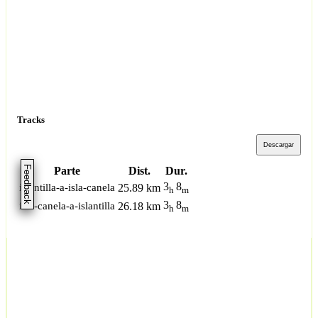
Tracks
Descargar
Feedback
Parte
Dist.
Dur.
3
8
islantilla-a-isla-canela
25.89 km
h
m
3
8
isla-canela-a-islantilla
26.18 km
h
m