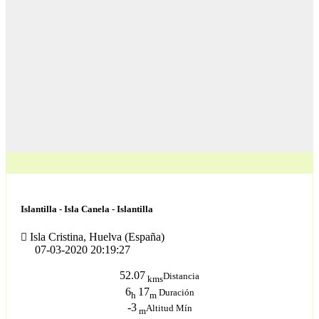
Islantilla - Isla Canela - Islantilla
Isla Cristina, Huelva (España)
07-03-2020 20:19:27
52.07
Distancia
kms
6
17
Duración
h
m
-3
Altitud Mín
m