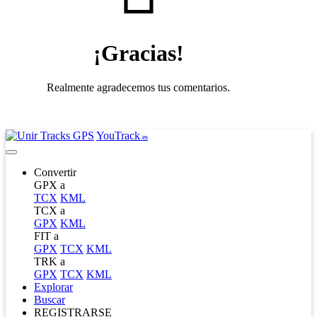
¡Gracias!
Realmente agradecemos tus comentarios.
YouTrack
.es
Convertir
GPX a
TCX
KML
TCX a
GPX
KML
FIT a
GPX
TCX
KML
TRK a
GPX
TCX
KML
Explorar
Buscar
REGISTRARSE