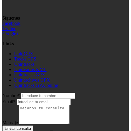
Síguenos
Facebook
Twitter
Google+
Links
Unir GPX
Tracks GPS
Unir tracks
Unir varios KML
Unir tracks GPX
Unir archivos GPX
Unir tracks GPX online
Nombre*
Email*
Mensaje
Enviar consulta