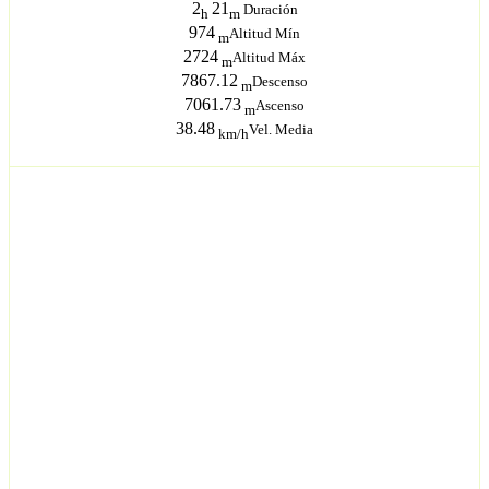
2
21
Duración
h
m
974
Altitud Mín
m
2724
Altitud Máx
m
7867.12
Descenso
m
7061.73
Ascenso
m
38.48
Vel. Media
km/h