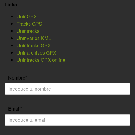
Links
Unir GPX
Tracks GPS
Unir tracks
Unir varios KML
Unir tracks GPX
Unir archivos GPX
Unir tracks GPX online
Nombre*
Email*