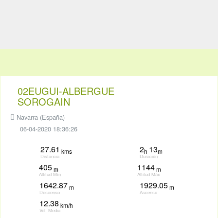
02EUGUI-ALBERGUE
SOROGAIN
Navarra (España)
06-04-2020 18:36:26
27.61
2
13
kms
h
m
Distancia
Duración
405
1144
m
m
Altitud Mín
Altitud Máx
1642.87
1929.05
m
m
Descenso
Ascenso
12.38
km/h
Vel. Media