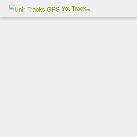
YouTrack
.es