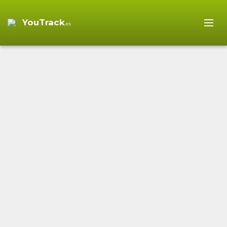
YouTrack
.es