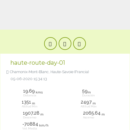
haute-route-day-01
Chamonix-Mont-Blanc, Haute-Savoie (Francia)
05-06-2020 15:34:13
19.69
59
kms
m
Distancia
Duración
1351
2497
m
m
Altitud Mín
Altitud Máx
1907.28
2065.64
m
m
Descenso
Ascenso
-70884
km/h
Vel. Media