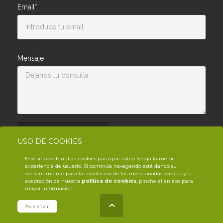
Email*
Mensaje
Enviar consulta
USO DE COOKIES
Este sitio web utiliza cookies para que usted tenga la mejor
experiencia de usuario. Si continúa navegando está dando su
consentimiento para la aceptación de las mencionadas cookies y la
aceptación de nuestra
política de cookies
, pinche el enlace para
mayor información.
© Copyright YouTrack
2026
.es
Aceptar