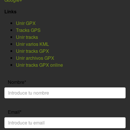
Links
Unir GPX
Tracks GPS
Unir tracks
Unir varios KML
Unir tracks GPX
Unir archivos GPX
Unir tracks GPX online
Nombre*
Email*