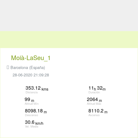
Moià-LaSeu_1
Barcelona (España)
28-06-2020 21:09:28
353.12
11
32
kms
h
m
Distancia
Duración
99
2064
m
m
Altitud Mín
Altitud Máx
8098.18
8110.2
m
m
Descenso
Ascenso
30.6
km/h
Vel. Media