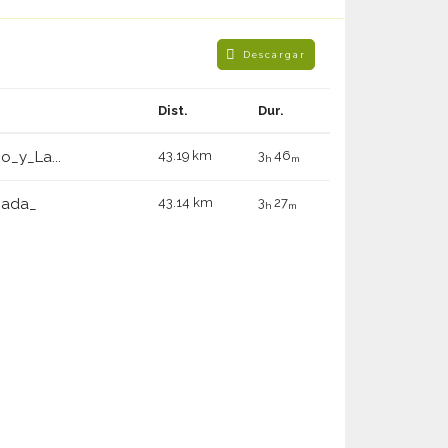
Descargar
Dist.
Dur.
_y_La...
43.19 km
3
46
h
m
_ada_
43.14 km
3
27
h
m