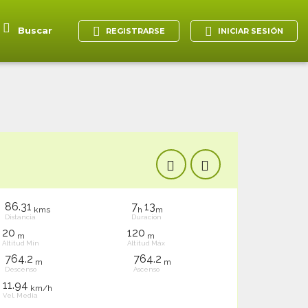
Buscar
REGISTRARSE
INICIAR SESIÓN
86.31
7
13
kms
h
m
Distancia
Duración
20
120
m
m
Altitud Mín
Altitud Máx
764.2
764.2
m
m
Descenso
Ascenso
11.94
km/h
Vel. Media