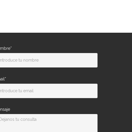
mbre*
ail*
nsaje