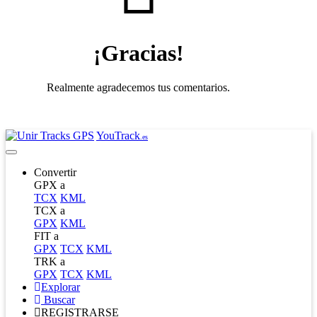
¡Gracias!
Realmente agradecemos tus comentarios.
YouTrack
.es
Convertir
GPX a
TCX
KML
TCX a
GPX
KML
FIT a
GPX
TCX
KML
TRK a
GPX
TCX
KML
Explorar
Buscar
REGISTRARSE