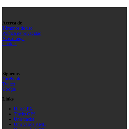
Acerca de
Términos de uso
Política de privacidad
Aviso Legal
Cookies
Síguenos
Facebook
Twitter
Google+
Links
Unir GPX
Tracks GPS
Unir tracks
Unir varios KML