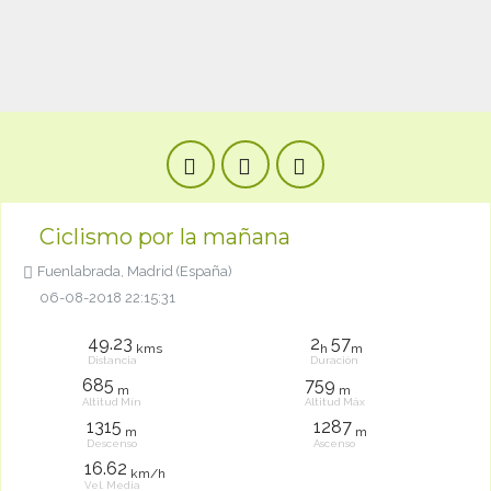
Ciclismo por la mañana
Fuenlabrada, Madrid (España)
06-08-2018 22:15:31
49.23
2
57
kms
h
m
Distancia
Duración
685
759
m
m
Altitud Mín
Altitud Máx
1315
1287
m
m
Descenso
Ascenso
16.62
km/h
Vel. Media