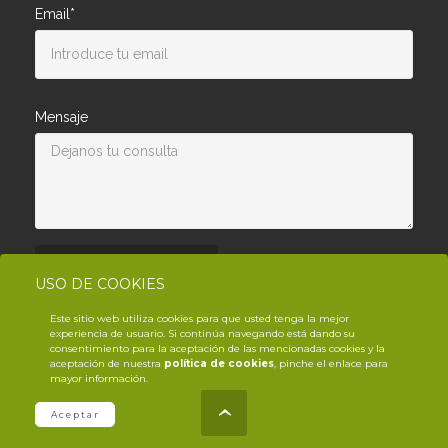
Email*
Mensaje
Enviar consulta
USO DE COOKIES
Este sitio web utiliza cookies para que usted tenga la mejor
experiencia de usuario. Si continúa navegando está dando su
consentimiento para la aceptación de las mencionadas cookies y la
aceptación de nuestra
política de cookies
, pinche el enlace para
mayor información.
© Copyright YouTrack
2026
.es
Aceptar