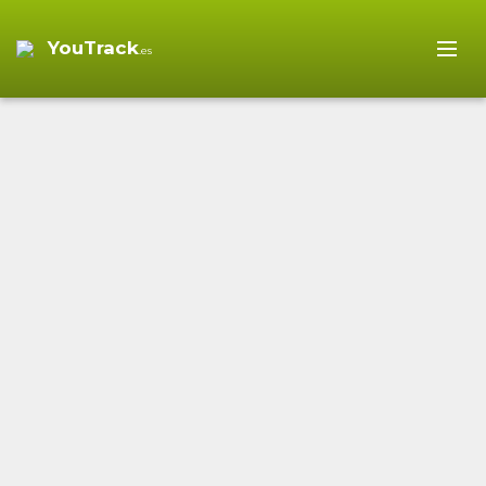
YouTrack
.es