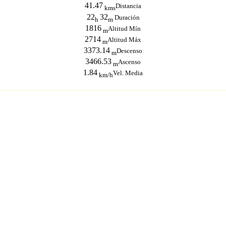
41.47
Distancia
kms
22
32
Duración
h
m
1816
Altitud Mín
m
2714
Altitud Máx
m
3373.14
Descenso
m
3466.53
Ascenso
m
1.84
Vel. Media
km/h