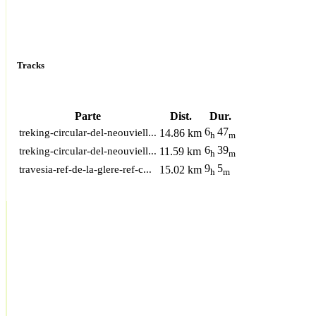
Tracks
Parte
Dist.
Dur.
6
47
treking-circular-del-neouviell...
14.86 km
h
m
6
39
treking-circular-del-neouviell...
11.59 km
h
m
9
5
travesia-ref-de-la-glere-ref-c...
15.02 km
h
m