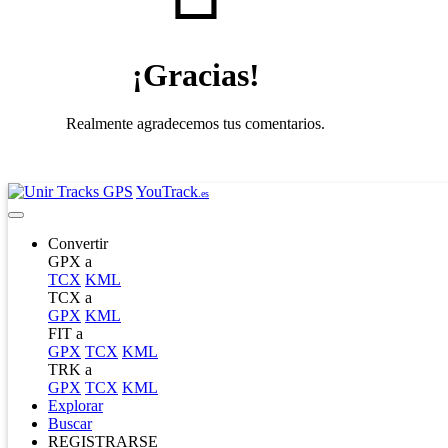
¡Gracias!
Realmente agradecemos tus comentarios.
YouTrack
.es
Convertir
GPX a
TCX
KML
TCX a
GPX
KML
FIT a
GPX
TCX
KML
TRK a
GPX
TCX
KML
Explorar
Buscar
REGISTRARSE