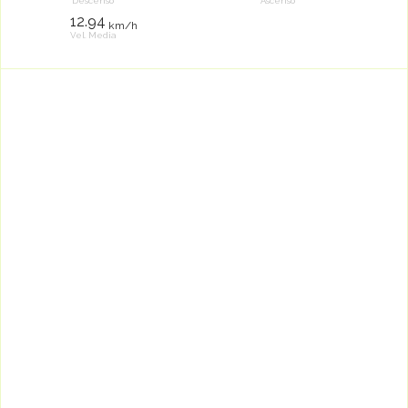
Descenso
Ascenso
12.94
km/h
Vel. Media