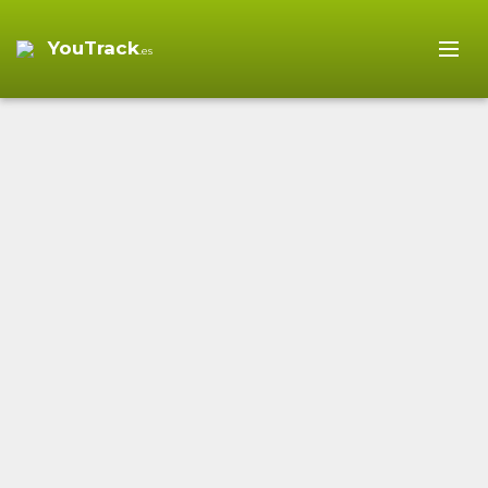
YouTrack
.es