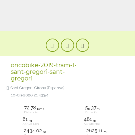
oncobike-2019-tram-1-
sant-gregori-sant-
gregori
Sant Gregori, Girona (Espanya)
10-09-2020 21:43:54
72.78
5
37
kms
h
m
Distancia
Duración
81
481
m
m
Altitud Mín
Altitud Máx
2434.02
2625.11
m
m