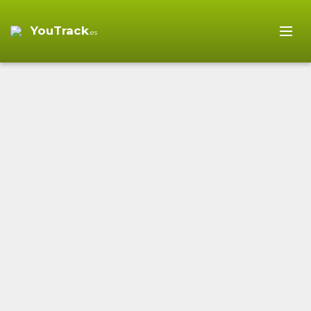
YouTrack
.es