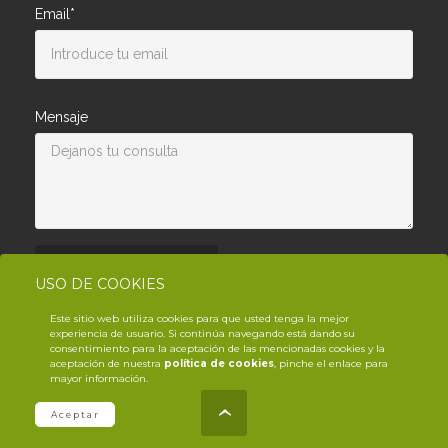
Email*
Mensaje
Enviar consulta
USO DE COOKIES
Este sitio web utiliza cookies para que usted tenga la mejor
experiencia de usuario. Si continúa navegando está dando su
consentimiento para la aceptación de las mencionadas cookies y la
aceptación de nuestra
política de cookies
, pinche el enlace para
mayor información.
© Copyright YouTrack
2026
.es
Aceptar