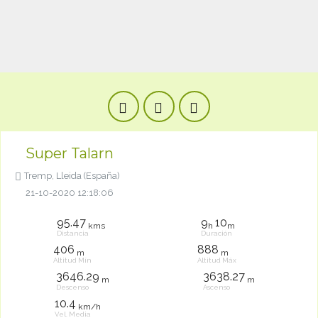
Super Talarn
Tremp, Lleida (España)
21-10-2020 12:18:06
95.47
9
10
kms
h
m
Distancia
Duración
406
888
m
m
Altitud Mín
Altitud Máx
3646.29
3638.27
m
m
Descenso
Ascenso
10.4
km/h
Vel. Media