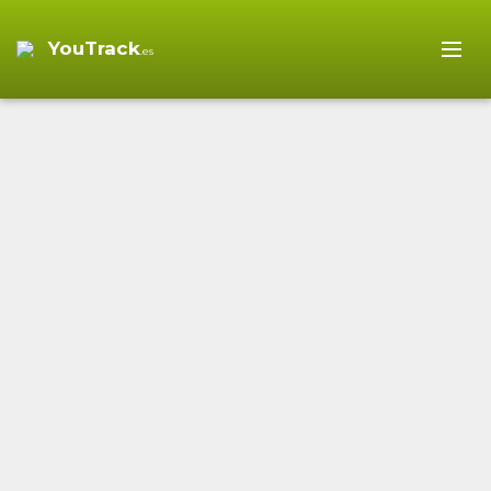
YouTrack
.es