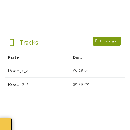
Tracks
Descargar
Parte
Dist.
Road_1_2
56.28 km
Road_2_2
36.29 km