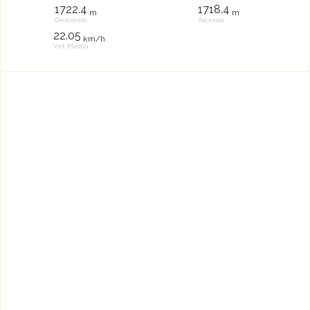
1722.4
1718.4
m
m
Descenso
Ascenso
22.05
km/h
Vel. Media