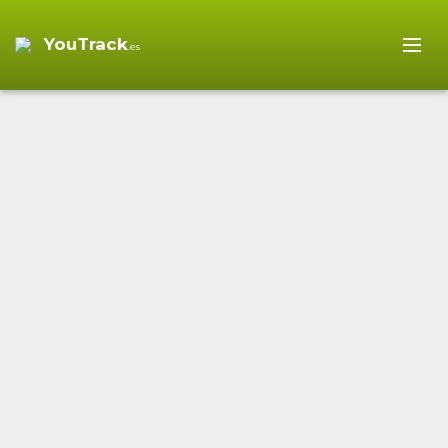
YouTrack
.es