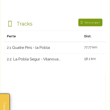
Tracks
Descargar
Parte
Dist.
2.1 Quatre Pins - la Pobla
77.77 km
2.2. La Pobla Segur - Vilanova...
58.1 km