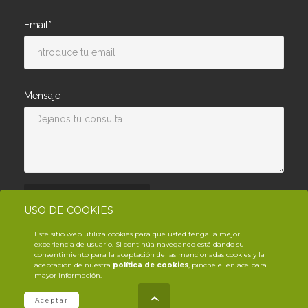
Email*
Mensaje
Enviar consulta
USO DE COOKIES
Este sitio web utiliza cookies para que usted tenga la mejor
experiencia de usuario. Si continúa navegando está dando su
consentimiento para la aceptación de las mencionadas cookies y la
aceptación de nuestra
política de cookies
, pinche el enlace para
mayor información.
© Copyright YouTrack
2026
.es
Aceptar