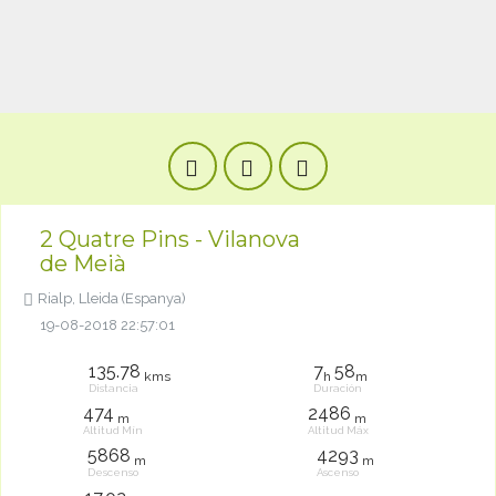
2 Quatre Pins - Vilanova
de Meià
Rialp, Lleida (Espanya)
19-08-2018 22:57:01
135.78
7
58
kms
h
m
Distancia
Duración
474
2486
m
m
Altitud Mín
Altitud Máx
5868
4293
m
m
Descenso
Ascenso