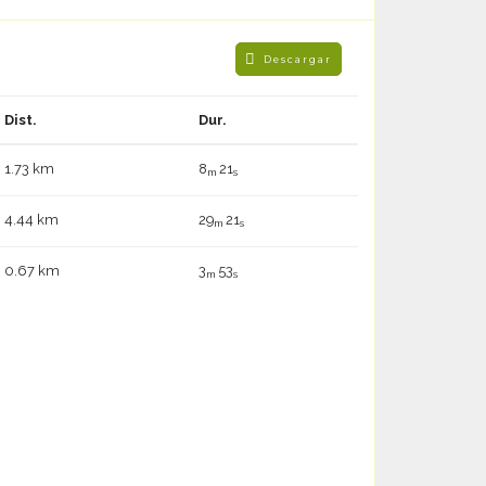
Descargar
Dist.
Dur.
1.73 km
8
21
m
s
4.44 km
29
21
m
s
0.67 km
3
53
m
s