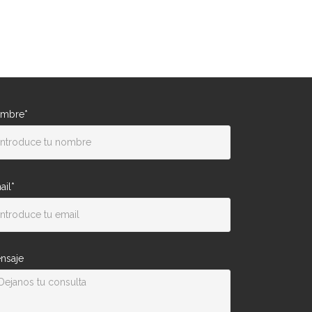
mbre*
ail*
nsaje