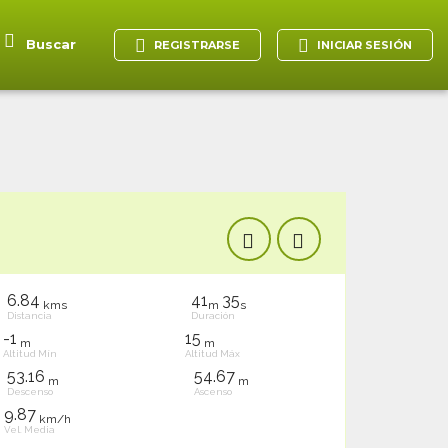
Buscar
REGISTRARSE
INICIAR SESIÓN
6.84
41
35
kms
m
s
Distancia
Duración
-1
15
m
m
Altitud Mín
Altitud Máx
53.16
54.67
m
m
Descenso
Ascenso
9.87
km/h
Vel. Media