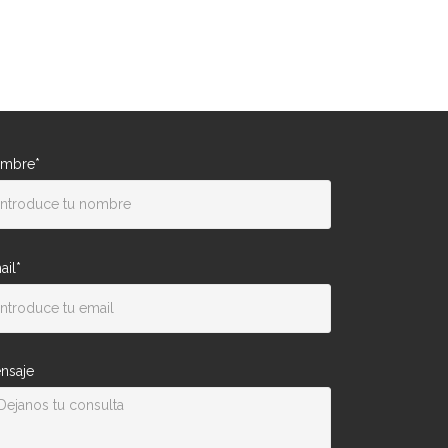
mbre*
ail*
nsaje