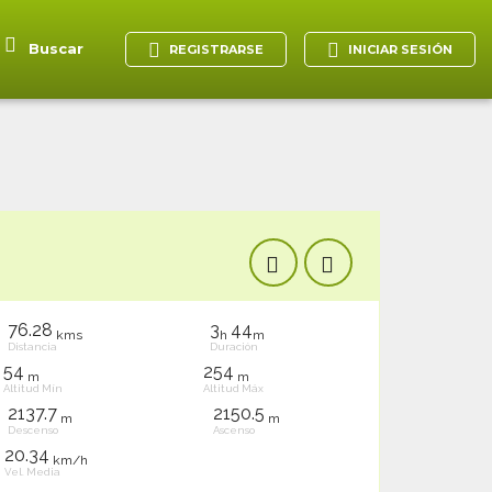
Buscar
REGISTRARSE
INICIAR SESIÓN
76.28
3
44
kms
h
m
Distancia
Duración
54
254
m
m
Altitud Mín
Altitud Máx
2137.7
2150.5
m
m
Descenso
Ascenso
20.34
km/h
Vel. Media