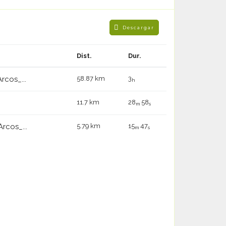
Descargar
Dist.
Dur.
cos_...
58.87 km
3
h
11.7 km
28
58
m
s
rcos_...
5.79 km
15
47
m
s