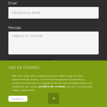
Email*
Mensaje
Enviar consulta
USO DE COOKIES
Este sitio web utiliza cookies para que usted tenga la mejor
experiencia de usuario. Si continúa navegando está dando su
consentimiento para la aceptación de las mencionadas cookies y la
aceptación de nuestra
política de cookies
, pinche el enlace para
mayor información.
© Copyright YouTrack
2026
.es
Aceptar