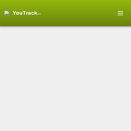
YouTrack
.es