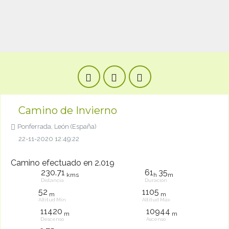
Camino de Invierno
Ponferrada, León (España)
22-11-2020 12:49:22
Camino efectuado en 2.019
230.71
61
35
kms
h
m
Distancia
Duración
52
1105
m
m
Altitud Mín
Altitud Máx
11420
10944
m
m
Descenso
Ascenso