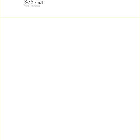
3.75
km/h
Vel. Media