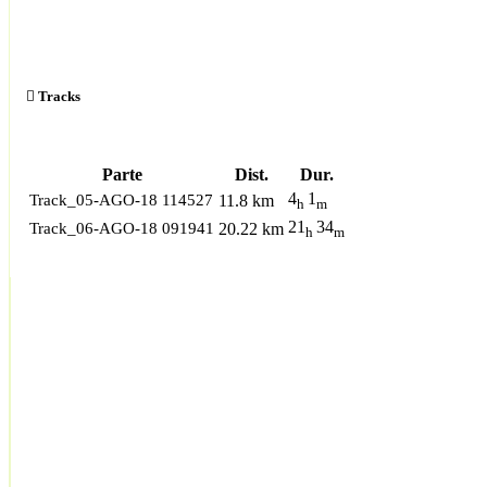
Tracks
Parte
Dist.
Dur.
4
1
Track_05-AGO-18 114527
11.8 km
h
m
21
34
Track_06-AGO-18 091941
20.22 km
h
m