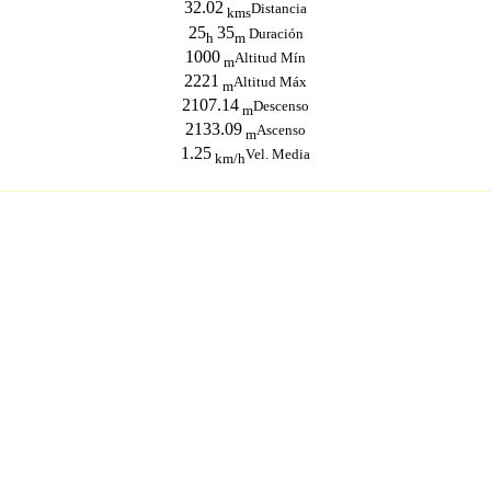
32.02
Distancia
kms
25
35
Duración
h
m
1000
Altitud Mín
m
2221
Altitud Máx
m
2107.14
Descenso
m
2133.09
Ascenso
m
1.25
Vel. Media
km/h