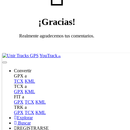
¡Gracias!
Realmente agradecemos tus comentarios.
YouTrack
.es
Convertir
GPX a
TCX
KML
TCX a
GPX
KML
FIT a
GPX
TCX
KML
TRK a
GPX
TCX
KML
Explorar
Buscar
REGISTRARSE