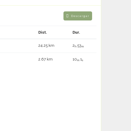
Descargar
Dist.
Dur.
)
24.25 km
2
53
h
m
2.67 km
10
1
m
s