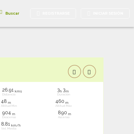
REGISTRARSE
INICIAR SESIÓN
Buscar
26.91
3
3
kms
h
m
Distancia
Duración
48
460
m
m
Altitud Mín
Altitud Máx
904
890
m
m
Descenso
Ascenso
8.81
km/h
Vel. Media