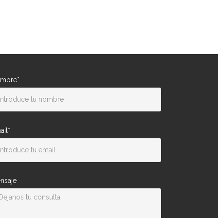
mbre*
ail*
nsaje