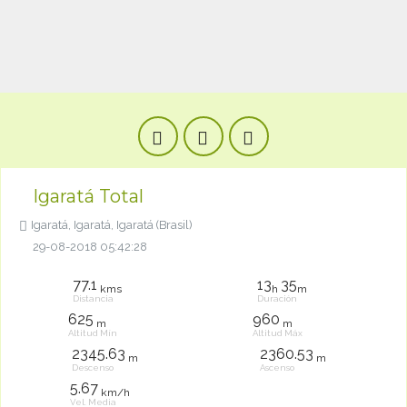
Igaratá Total
Igaratá, Igaratá, Igaratá (Brasil)
29-08-2018 05:42:28
77.1
13
35
kms
h
m
Distancia
Duración
625
960
m
m
Altitud Mín
Altitud Máx
2345.63
2360.53
m
m
Descenso
Ascenso
5.67
km/h
Vel. Media