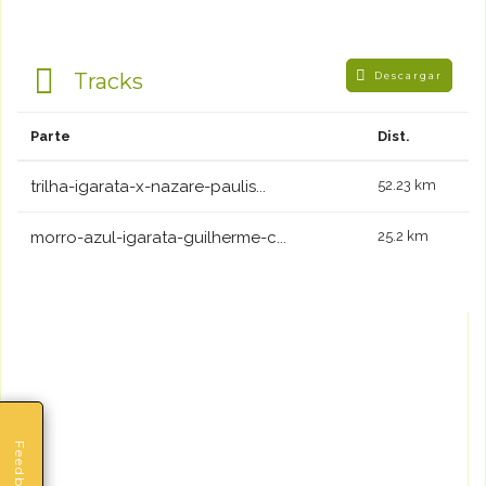
Tracks
Descargar
Parte
Dist.
trilha-igarata-x-nazare-paulis...
52.23 km
morro-azul-igarata-guilherme-c...
25.2 km
Feedback