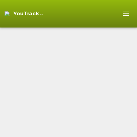
YouTrack
.es