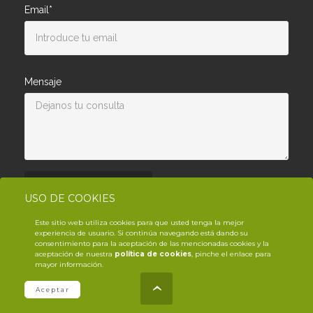
Email*
Mensaje
Enviar consulta
USO DE COOKIES
Este sitio web utiliza cookies para que usted tenga la mejor
experiencia de usuario. Si continúa navegando está dando su
consentimiento para la aceptación de las mencionadas cookies y la
aceptación de nuestra
política de cookies
, pinche el enlace para
mayor información.
© Copyright YouTrack
2026
.es
Aceptar