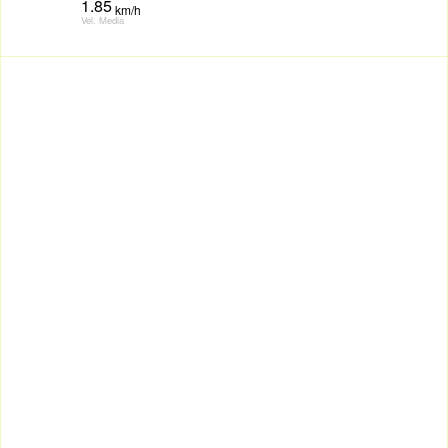
1.85
km/h
Vel. Media