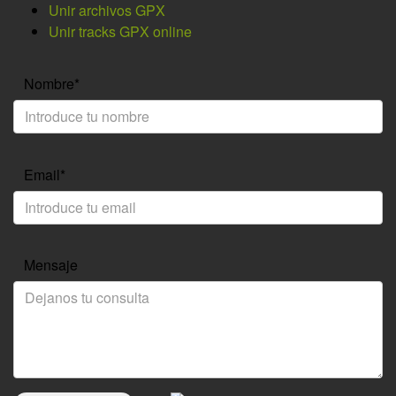
Unir archivos GPX
Unir tracks GPX online
Nombre*
Email*
Mensaje