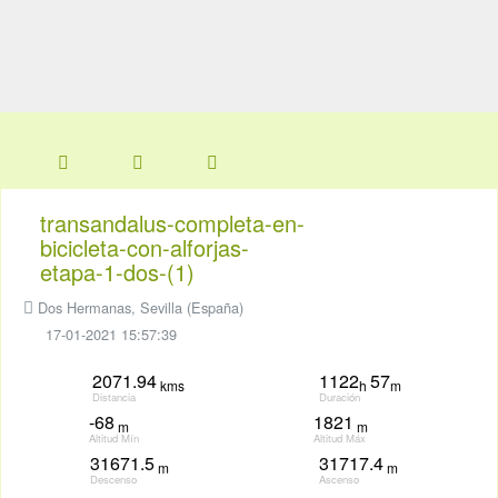
transandalus-completa-en-
bicicleta-con-alforjas-
etapa-1-dos-(1)
Dos Hermanas, Sevilla (España)
17-01-2021 15:57:39
2071.94
1122
57
kms
h
m
Distancia
Duración
-68
1821
m
m
Altitud Mín
Altitud Máx
31671.5
31717.4
m
m
Descenso
Ascenso