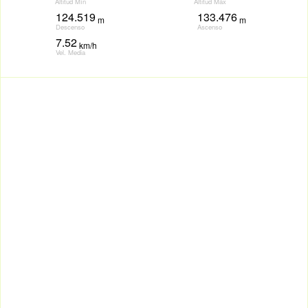
Altitud Mín
Altitud Máx
124.519
133.476
m
m
Descenso
Ascenso
7.52
km/h
Vel. Media