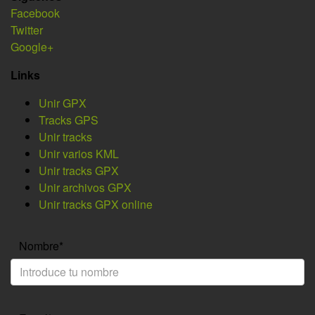
Facebook
Twitter
Google+
Links
Unir GPX
Tracks GPS
Unir tracks
Unir varios KML
Unir tracks GPX
Unir archivos GPX
Unir tracks GPX online
Nombre*