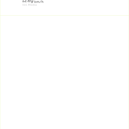
12.89
km/h
Vel. Media