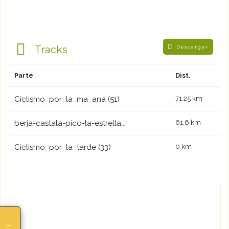
Tracks
Descargar
Parte
Dist.
Ciclismo_por_la_ma_ana (51)
71.25 km
berja-castala-pico-la-estrella...
61.6 km
Ciclismo_por_la_tarde (33)
0 km