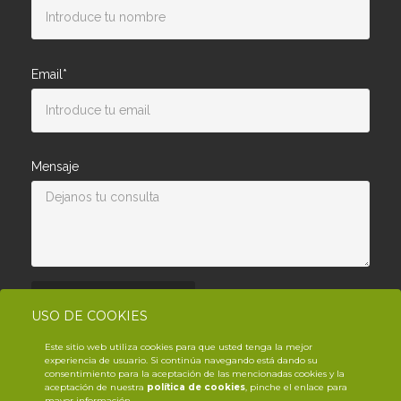
Email*
Mensaje
Enviar consulta
USO DE COOKIES
Este sitio web utiliza cookies para que usted tenga la mejor
experiencia de usuario. Si continúa navegando está dando su
consentimiento para la aceptación de las mencionadas cookies y la
aceptación de nuestra
política de cookies
, pinche el enlace para
mayor información.