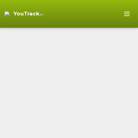
YouTrack
.es