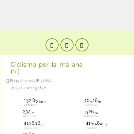
Ciclismo_por_la_ma_ana
(51)
Berja, Almería (España)
20-02-2021 15:18:21
132.85
10
18
kms
h
m
Distancia
Duración
232
1926
m
m
Altitud Mín
Altitud Máx
4156.18
4155.82
m
m
Descenso
Ascenso