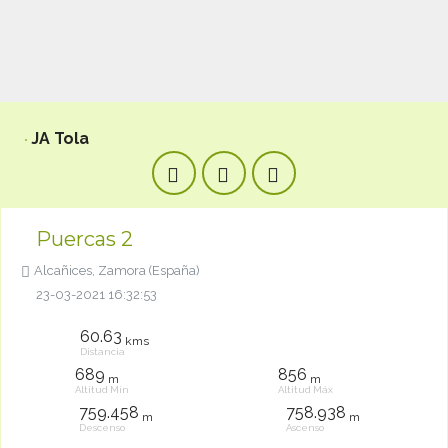
JA Tola
Puercas 2
Alcañices, Zamora (España)
23-03-2021 16:32:53
60.63
kms
Distancia
689
856
m
m
Altitud Mín
Altitud Máx
759.458
758.938
m
m
Descenso
Ascenso