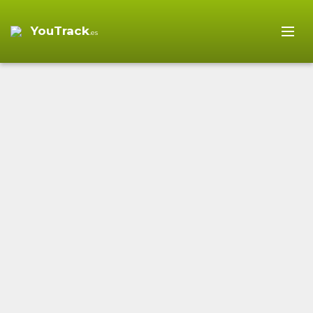
YouTrack
.es