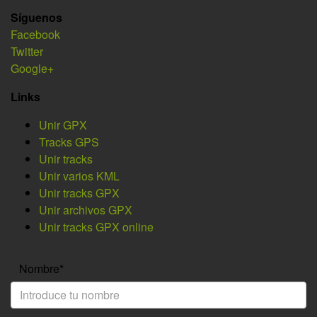
Síguenos
Facebook
Twitter
Google+
Links
Unir GPX
Tracks GPS
Unir tracks
Unir varios KML
Unir tracks GPX
Unir archivos GPX
Unir tracks GPX online
Nombre*