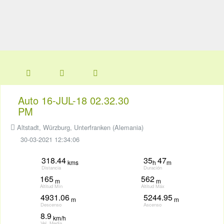
Auto 16-JUL-18 02.32.30
PM
Altstadt, Würzburg, Unterfranken (Alemania)
30-03-2021 12:34:06
318.44
35
47
kms
h
m
Distancia
Duración
165
562
m
m
Altitud Mín
Altitud Máx
4931.06
5244.95
m
m
Descenso
Ascenso
8.9
km/h
Vel. Media