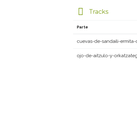
Tracks
Parte
cuevas-de-sandaili-ermita-d
ojo-de-aitzulo-y-orkatzategi