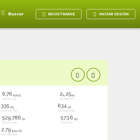
Buscar
REGISTRARSE
INICIAR SESIÓN
6.76
2
25
kms
h
m
Distancia
Duración
335
634
m
m
Altitud Mín
Altitud Máx
529.786
573.6
m
m
Descenso
Ascenso
2.79
km/h
Vel. Media