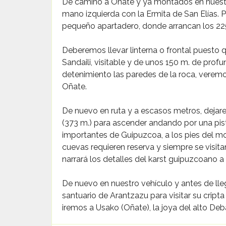
De camino a Oñate y ya montados en nuestr
mano izquierda con la Ermita de San Elías. 
pequeño apartadero, donde arrancan los 225
Deberemos llevar linterna o frontal puesto 
Sandaili, visitable y de unos 150 m. de pr
detenimiento las paredes de la roca, veremo
Oñate.
De nuevo en ruta y a escasos metros, dejare
(373 m.) para ascender andando por una pist
importantes de Guipuzcoa, a los pies del mo
cuevas requieren reserva y siempre se visita
narrará los detalles del karst guipuzcoano a 
De nuevo en nuestro vehículo y antes de lle
santuario de Arantzazu para visitar su cript
iremos a Usako (Oñate), la joya del alto Deb