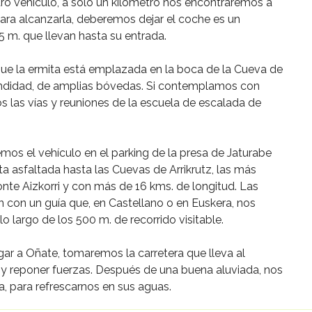
o vehículo, a sólo un kilómetro nos encontraremos a
Para alcanzarla, deberemos dejar el coche es un
 m. que llevan hasta su entrada.
que la ermita está emplazada en la boca de la Cueva de
ofundidad, de amplias bóvedas. Si contemplamos con
s las vías y reuniones de la escuela de escalada de
mos el vehículo en el parking de la presa de Jaturabe
a asfaltada hasta las Cuevas de Arrikrutz, las más
nte Aizkorri y con más de 16 kms. de longitud. Las
n con un guía que, en Castellano o en Euskera, nos
lo largo de los 500 m. de recorrido visitable.
gar a Oñate, tomaremos la carretera que lleva al
a y reponer fuerzas. Después de una buena aluviada, nos
a, para refrescarnos en sus aguas.