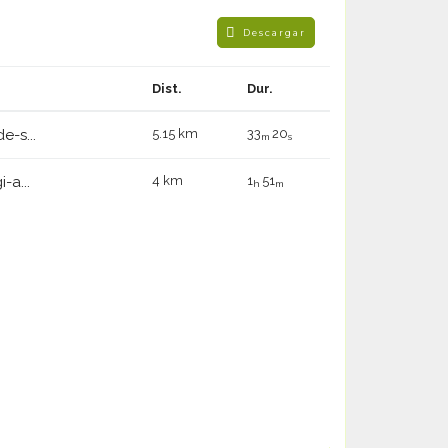
Descargar
Dist.
Dur.
e-s...
5.15 km
33
20
m
s
-a...
4 km
1
51
h
m