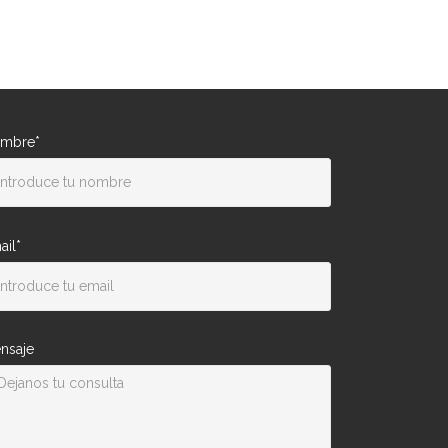
mbre*
ail*
nsaje