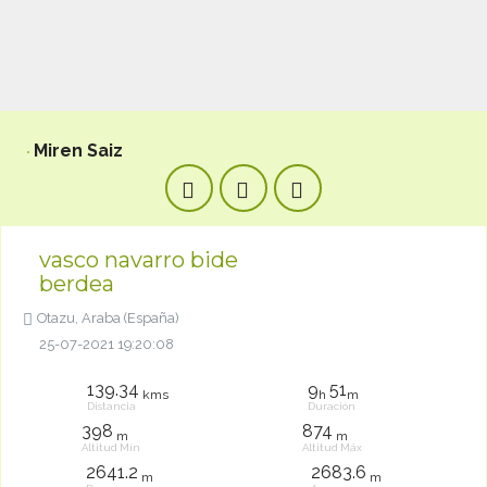
Miren Saiz
vasco navarro bide
berdea
Otazu, Araba (España)
25-07-2021 19:20:08
139.34
9
51
kms
h
m
Distancia
Duración
398
874
m
m
Altitud Mín
Altitud Máx
2641.2
2683.6
m
m