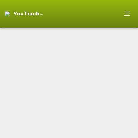
YouTrack
.es