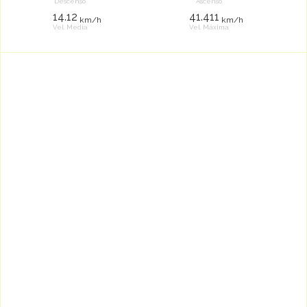
Descenso
Ascenso
14.12
41.411
km/h
km/h
Vel. Media
Vel. Máxima