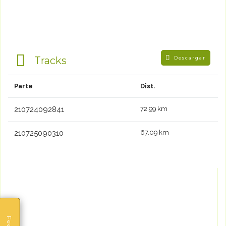
Tracks
Descargar
Parte
Dist.
210724092841
72.99 km
210725090310
67.09 km