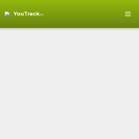
YouTrack
.es