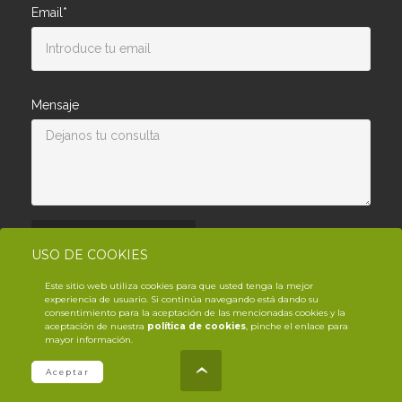
Email*
Mensaje
Enviar consulta
USO DE COOKIES
Este sitio web utiliza cookies para que usted tenga la mejor
experiencia de usuario. Si continúa navegando está dando su
consentimiento para la aceptación de las mencionadas cookies y la
aceptación de nuestra
política de cookies
, pinche el enlace para
mayor información.
© Copyright YouTrack
2026
.es
Aceptar