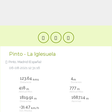
Pinto - La Iglesuela
Pinto, Madrid (España)
06-08-2021 12:31:16
123.64
4
kms
m
Distancia
Duración
418
777
m
m
Altitud Mín
Altitud Máx
1819.91
1687.14
m
m
Descenso
Ascenso
-31.47
km/h
Vel. Media