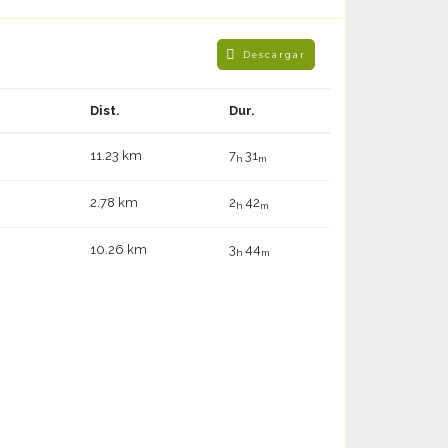
Descargar
Dist.
Dur.
11.23 km
7
31
h
m
2.78 km
2
42
h
m
10.26 km
3
44
h
m