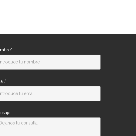
mbre*
ail*
nsaje