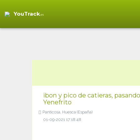
YouTrack
.es
ibon y pico de catieras, pasand
Yenefrito
Panticosa, Huesca (España)
01-09-2021 17:18:48