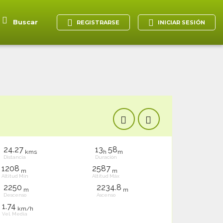
Buscar
REGISTRARSE
INICIAR SESIÓN
24.27
13
58
kms
h
m
Distancia
Duración
1208
2587
m
m
Altitud Mín
Altitud Máx
2250
2234.8
m
m
Descenso
Ascenso
1.74
km/h
Vel. Media