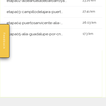
etapa02-aldeanueladebarbarroya...
23.26 km
etapa03-campillodelajara-puert...
27.41 km
etapa04-puertosanvicente-alia-...
26.03 km
etapa05-alía-guadalupe-por-cn...
17.3 km
Feedback