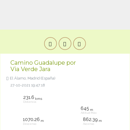
Camino Guadalupe por
Via Verde Jara
El Álamo, Madrid (España)
27-10-2021 19:47:18
231.6
kms
Distancia
645
m
Altitud Máx
1070.26
862.39
m
m
Descenso
Ascenso