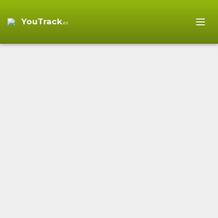
YouTrack
.es