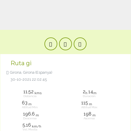
Ruta gi
Girona, Girona (Espanya)
30-10-2021 22:02:45
11.52
2
14
kms
h
m
Distancia
Duración
63
115
m
m
Altitud Mín
Altitud Máx
196.6
198
m
m
Descenso
Ascenso
5.16
km/h
Vel. Media