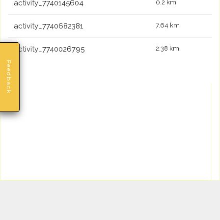
activity_7740145604
0.2 km
activity_7740682381
7.64 km
activity_7740026795
2.38 km
Feedback