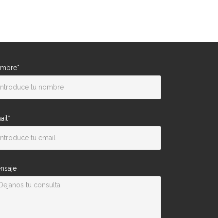
mbre*
ail*
nsaje