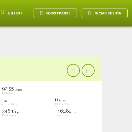
Buscar
REGISTRARSE
INICIAR SESIÓN
92.55
kms
Distancia
1
119
m
m
Altitud Mín
Altitud Máx
346.15
461.82
m
m
Descenso
Ascenso