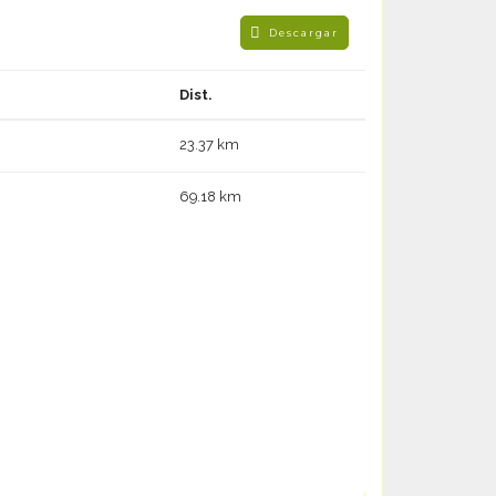
Descargar
Dist.
23.37 km
69.18 km