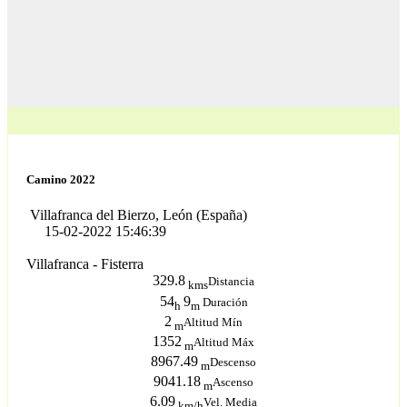
Camino 2022
Villafranca del Bierzo, León (España)
15-02-2022 15:46:39
Villafranca - Fisterra
329.8
Distancia
kms
54
9
Duración
h
m
2
Altitud Mín
m
1352
Altitud Máx
m
8967.49
Descenso
m
9041.18
Ascenso
m
6.09
Vel. Media
km/h