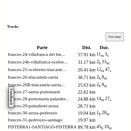
Tracks
Descargar
Parte
Dist.
Dur.
11
3
frances-24-villafranca del bie...
57.91 km
m
s
2
33
frances-24b-villafranca-ocebre...
31.17 km
h
m
12
47
frances-25-ocebreiro-triacaste...
20.41 km
m
s
2
8
frances-26-triacastela-sarria
38.71 km
h
m
2
8
frances-26B-triacastela-sarria...
25.63 km
h
m
Feedback
frances-27-sarria-portomarin
22.62 km
14
27
frances-28-portomarin-palasder...
24.88 km
m
s
frances-29-palasderei-arzua
28.71 km
1
28
frances-30-arzua-pedrouzo
19.04 km
h
m
frances-31-pedrouzo-santiago
19.97 km
45
10
FISTERRA1-SANTIAGO-FISTERRA
89.78 km
h
m