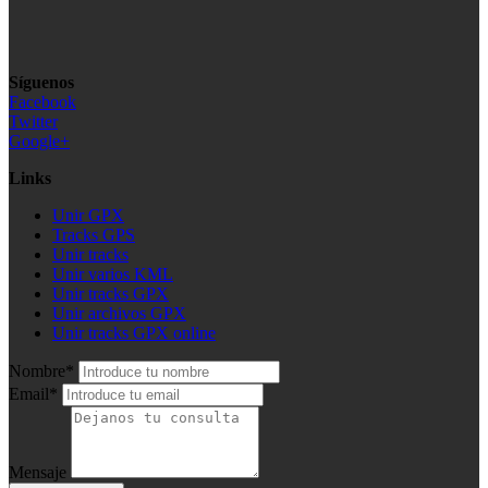
Síguenos
Facebook
Twitter
Google+
Links
Unir GPX
Tracks GPS
Unir tracks
Unir varios KML
Unir tracks GPX
Unir archivos GPX
Unir tracks GPX online
Nombre*
Email*
Mensaje