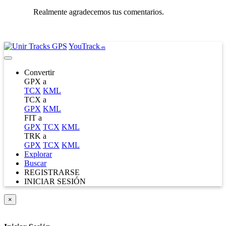
Realmente agradecemos tus comentarios.
YouTrack
.es
Convertir
GPX a
TCX
KML
TCX a
GPX
KML
FIT a
GPX
TCX
KML
TRK a
GPX
TCX
KML
Explorar
Buscar
REGISTRARSE
INICIAR SESIÓN
×