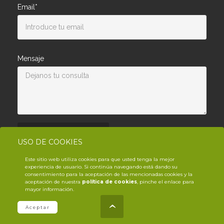
Email*
Mensaje
Enviar consulta
USO DE COOKIES
Este sitio web utiliza cookies para que usted tenga la mejor
experiencia de usuario. Si continúa navegando está dando su
consentimiento para la aceptación de las mencionadas cookies y la
aceptación de nuestra
política de cookies
, pinche el enlace para
mayor información.
© Copyright YouTrack
2026
.es
Aceptar