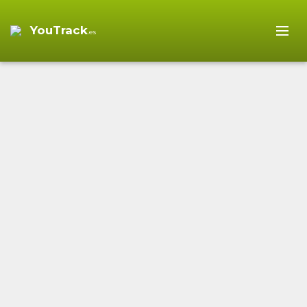
YouTrack
.es