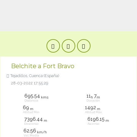
Belchite a Fort Bravo
Tejadillos, Cuenca (España)
28-03-2022 17:55:29
695.54
11
7
kms
h
m
Distancia
Duración
69
1492
m
m
Altitud Mín
Altitud Máx
7396.44
6196.15
m
m
Descenso
Ascenso
62.56
km/h
Vel. Media