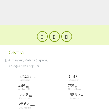
Olvera
Almargen, Málaga (España)
24-05-2022 20:31:10
49.16
1
43
kms
h
m
Distancia
Duración
485
755
m
m
Altitud Mín
Altitud Máx
712.8
686.2
m
m
Descenso
Ascenso
28.62
km/h
Vel. Media