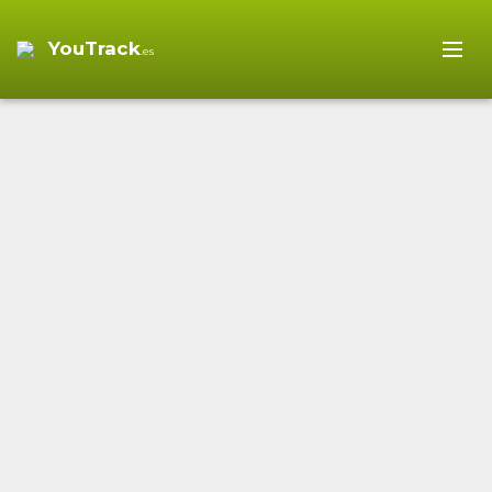
YouTrack
.es