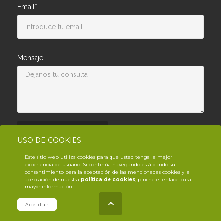
Email*
Mensaje
Enviar consulta
USO DE COOKIES
Este sitio web utiliza cookies para que usted tenga la mejor
experiencia de usuario. Si continúa navegando está dando su
consentimiento para la aceptación de las mencionadas cookies y la
aceptación de nuestra
política de cookies
, pinche el enlace para
mayor información.
© Copyright YouTrack
2026
.es
Aceptar