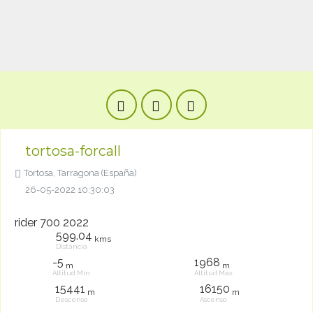
tortosa-forcall
Tortosa, Tarragona (España)
26-05-2022 10:30:03
rider 700 2022
599.04
kms
Distancia
-5
1968
m
m
Altitud Mín
Altitud Máx
15441
16150
m
m
Descenso
Ascenso