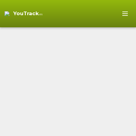
YouTrack
.es