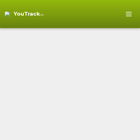
YouTrack
.es