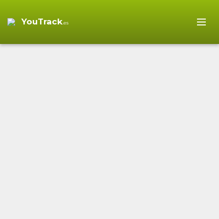
YouTrack
.es