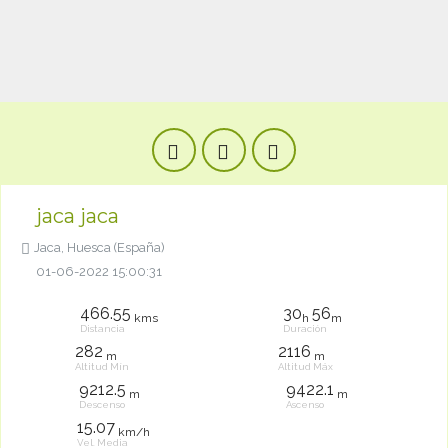
jaca jaca
Jaca, Huesca (España)
01-06-2022 15:00:31
466.55
30
56
kms
h
m
Distancia
Duración
282
2116
m
m
Altitud Mín
Altitud Máx
9212.5
9422.1
m
m
Descenso
Ascenso
15.07
km/h
Vel. Media