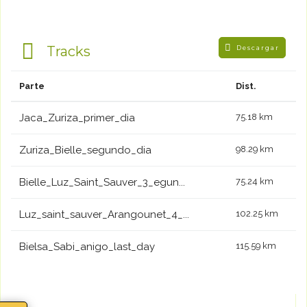
Tracks
Descargar
Parte
Dist.
Jaca_Zuriza_primer_dia
75.18 km
Zuriza_Bielle_segundo_dia
98.29 km
Bielle_Luz_Saint_Sauver_3_egun...
75.24 km
Luz_saint_sauver_Arangounet_4_...
102.25 km
Bielsa_Sabi_anigo_last_day
115.59 km