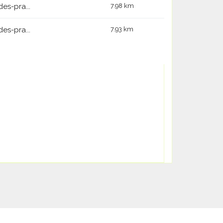
s-pra...
7.98 km
s-pra...
7.93 km