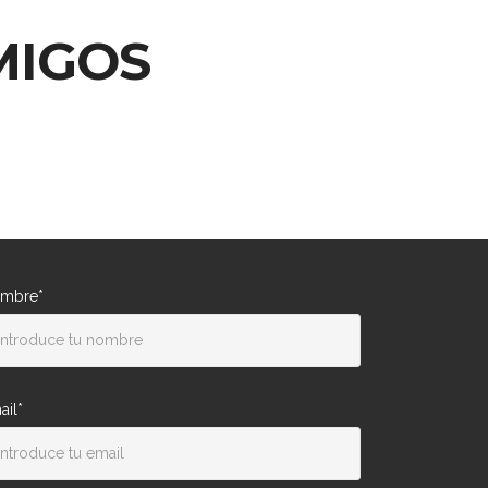
MIGOS
mbre*
ail*