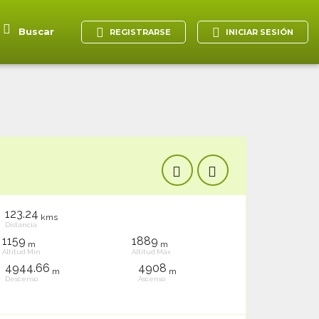
Buscar
REGISTRARSE
INICIAR SESIÓN
123.24
kms
Distancia
1159
1889
m
m
Altitud Mín
Altitud Máx
4944.66
4908
m
m
Descenso
Ascenso