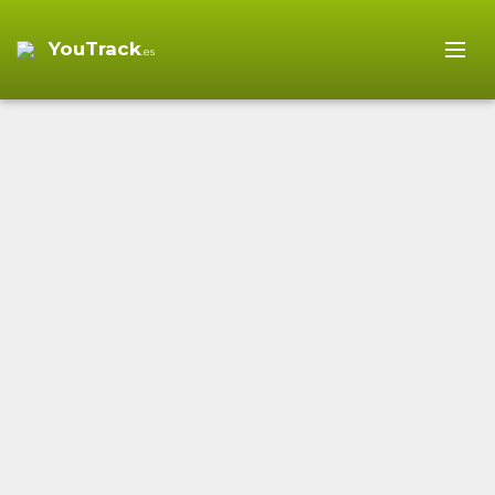
YouTrack
.es