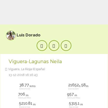
Luis Dorado
Viguera-Lagunas Neila
Viguera, La Rioja (España)
13-12-2018 16:16:43
38.77
21652
58
kms
h
m
Distancia
Duración
706
957
m
m
Altitud Mín
Altitud Máx
5210.81
5315.1
m
m
Descenso
Ascenso