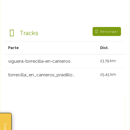
Tracks
Descargar
Parte
Dist.
viguera-torrecilla-en-cameros
23.79 km
torrecilla_en_cameros_pradillo...
25.45 km