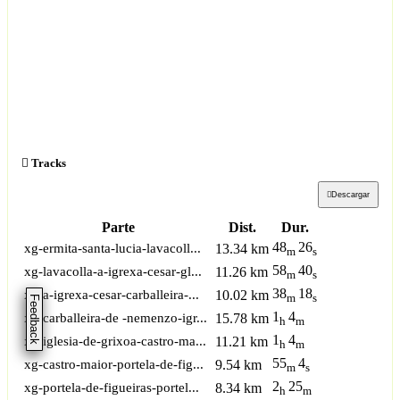
Tracks
Descargar
Parte
Dist.
Dur.
48
26
xg-ermita-santa-lucia-lavacoll...
13.34 km
m
s
58
40
xg-lavacolla-a-igrexa-cesar-gl...
11.26 km
m
s
38
18
xg-a-igrexa-cesar-carballeira-...
10.02 km
m
s
Feedback
1
4
xg-carballeira-de -nemenzo-igr...
15.78 km
h
m
1
4
xg-iglesia-de-grixoa-castro-ma...
11.21 km
h
m
55
4
xg-castro-maior-portela-de-fig...
9.54 km
m
s
2
25
xg-portela-de-figueiras-portel...
8.34 km
h
m