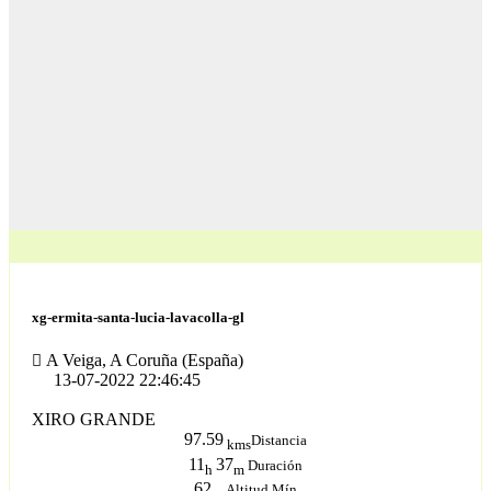
xg-ermita-santa-lucia-lavacolla-gl
A Veiga, A Coruña (España)
13-07-2022 22:46:45
XIRO GRANDE
97.59
Distancia
kms
11
37
Duración
h
m
62
Altitud Mín