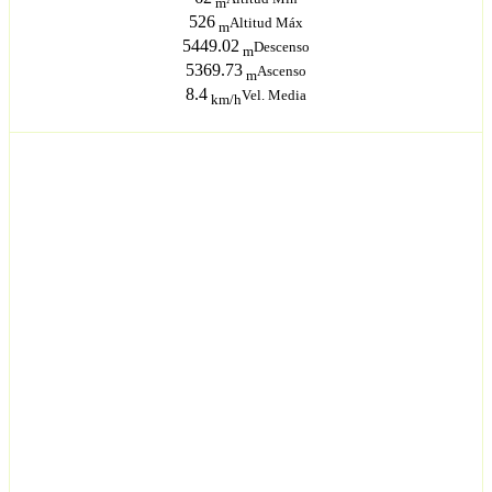
m
526
Altitud Máx
m
5449.02
Descenso
m
5369.73
Ascenso
m
8.4
Vel. Media
km/h