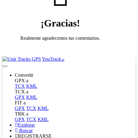
¡Gracias!
Realmente agradecemos tus comentarios.
YouTrack
.es
Convertir
GPX a
TCX
KML
TCX a
GPX
KML
FIT a
GPX
TCX
KML
TRK a
GPX
TCX
KML
Explorar
Buscar
REGISTRARSE