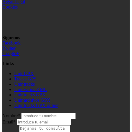
Aviso Legal
Cookies
Síguenos
Facebook
Twitter
Google+
Links
Unir GPX
Tracks GPS
Unir tracks
Unir varios KML
Unir tracks GPX
Unir archivos GPX
Unir tracks GPX online
Nombre*
Email*