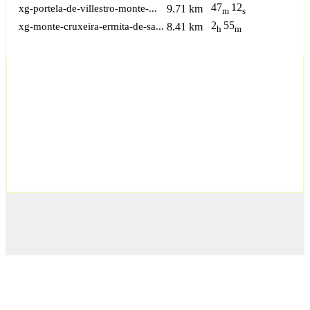
47
12
xg-portela-de-villestro-monte-...
9.71 km
m
s
2
55
xg-monte-cruxeira-ermita-de-sa...
8.41 km
h
m