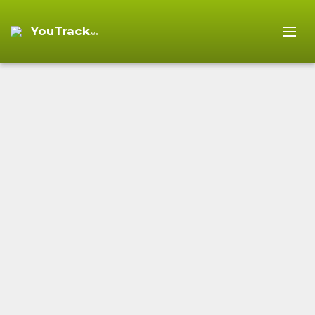
YouTrack
.es