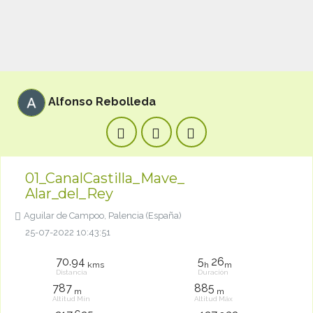
Alfonso Rebolleda
01_CanalCastilla_Mave_
Alar_del_Rey
Aguilar de Campoo, Palencia (España)
25-07-2022 10:43:51
70.94
5
26
kms
h
m
Distancia
Duración
787
885
m
m
Altitud Mín
Altitud Máx