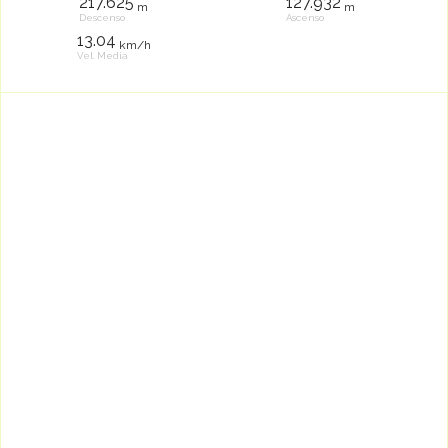
217.625
127.932
m
m
Descenso
Ascenso
13.04
km/h
Vel. Media