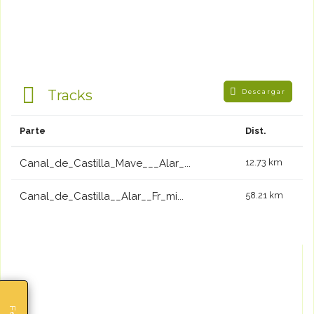
Tracks
Descargar
Parte
Dist.
Canal_de_Castilla_Mave___Alar_...
12.73 km
Canal_de_Castilla__Alar__Fr_mi...
58.21 km