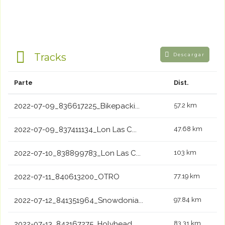
Tracks
Descargar
Parte
Dist.
2022-07-09_836617225_Bikepacki...
57.2 km
2022-07-09_837411134_Lon Las C...
47.68 km
2022-07-10_838899783_Lon Las C...
103 km
2022-07-11_840613200_OTRO
77.19 km
2022-07-12_841351964_Snowdonia...
97.84 km
2022-07-13_842167275_Holyhead ...
83.31 km