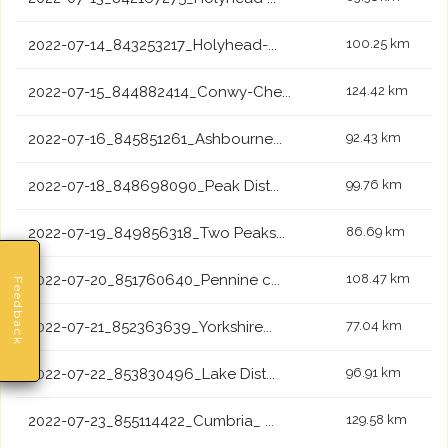
2022-07-14_843253217_Holyhead-...
100.25 km
2022-07-15_844882414_Conwy-Che...
124.42 km
2022-07-16_845851261_Ashbourne...
92.43 km
2022-07-18_848698090_Peak Dist...
99.76 km
2022-07-19_849856318_Two Peaks...
86.69 km
2022-07-20_851760640_Pennine c...
108.47 km
Feedback
2022-07-21_852363639_Yorkshire...
77.04 km
2022-07-22_853830496_Lake Dist...
96.91 km
2022-07-23_855114422_Cumbria_ ...
129.58 km