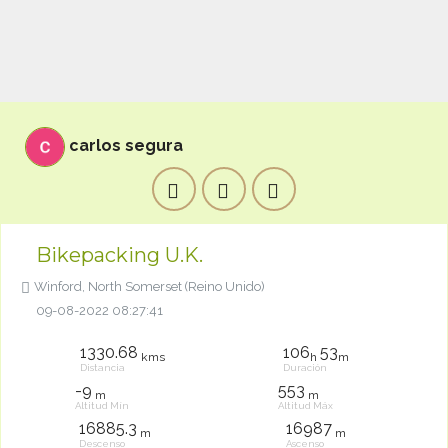
carlos segura
Bikepacking U.K.
Winford, North Somerset (Reino Unido)
09-08-2022 08:27:41
1330.68
106
53
kms
h
m
Distancia
Duración
-9
553
m
m
Altitud Mín
Altitud Máx
16885.3
16987
m
m
Descenso
Ascenso