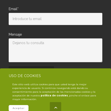
Email*
Mensaje
Enviar consulta
USO DE COOKIES
Este sitio web utiliza cookies para que usted tenga la mejor
experiencia de usuario. Si continúa navegando está dando su
consentimiento para la aceptación de las mencionadas cookies y la
aceptación de nuestra
política de cookies
, pinche el enlace para
mayor información.
© Copyright YouTrack
2026
.es
Aceptar