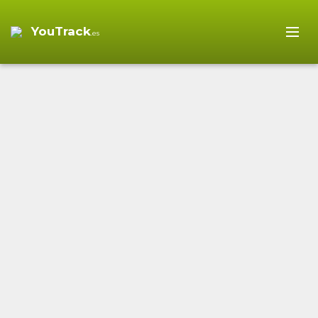
YouTrack
.es