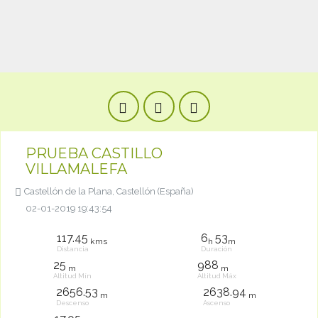
PRUEBA CASTILLO
VILLAMALEFA
Castellón de la Plana, Castellón (España)
02-01-2019 19:43:54
117.45
6
53
kms
h
m
Distancia
Duración
25
988
m
m
Altitud Mín
Altitud Máx
2656.53
2638.94
m
m
Descenso
Ascenso