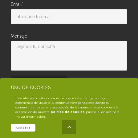
Email*
Mensaje
Enviar consulta
USO DE COOKIES
Este sitio web utiliza cookies para que usted tenga la mejor
experiencia de usuario. Si continúa navegando está dando su
consentimiento para la aceptación de las mencionadas cookies y la
aceptación de nuestra
política de cookies
, pinche el enlace para
mayor información.
© Copyright YouTrack
2026
.es
Aceptar