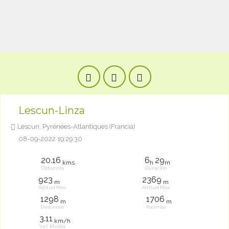
Lescun-Linza
Lescun, Pyrénées-Atlantiques (Francia)
08-09-2022 19:29:30
20.16
6
29
kms
h
m
Distancia
Duración
923
2369
m
m
Altitud Mín
Altitud Máx
1298
1706
m
m
Descenso
Ascenso
3.11
km/h
Vel. Media