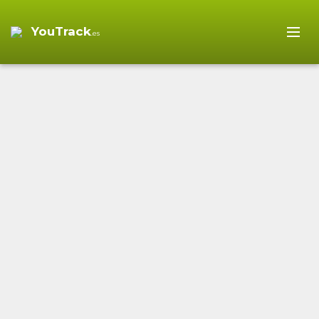
YouTrack
.es