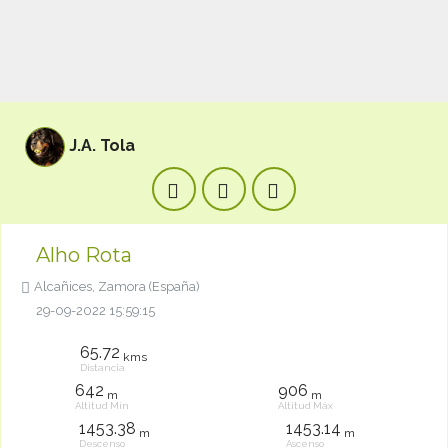
J.A. Tola
Alho Rota
Alcañices, Zamora (España)
29-09-2022 15:59:15
65.72
kms
Distancia
642
906
m
m
Altitud Mín
Altitud Máx
1453.38
1453.14
m
m
Descenso
Ascenso