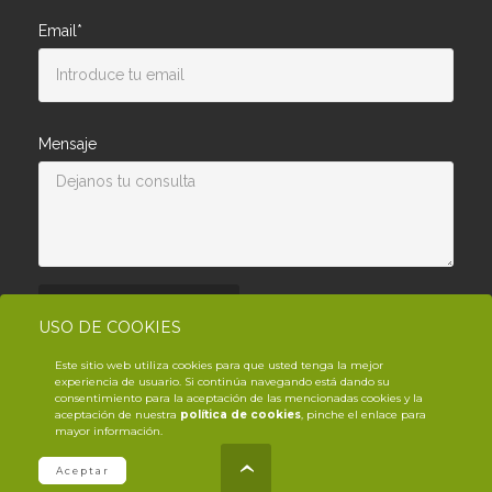
Email*
Mensaje
Enviar consulta
USO DE COOKIES
Este sitio web utiliza cookies para que usted tenga la mejor
experiencia de usuario. Si continúa navegando está dando su
consentimiento para la aceptación de las mencionadas cookies y la
aceptación de nuestra
política de cookies
, pinche el enlace para
mayor información.
© Copyright YouTrack
2026
.es
Aceptar