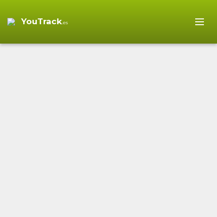
YouTrack
.es