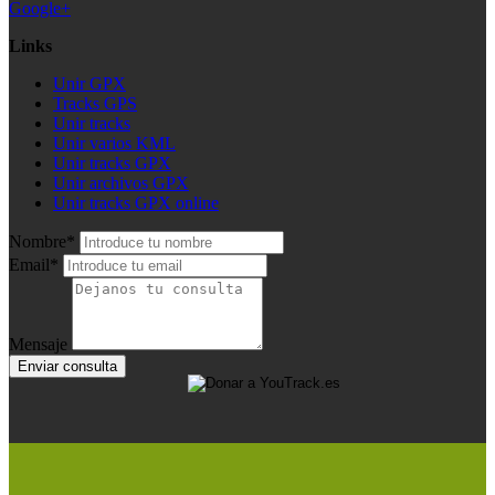
Google+
Links
Unir GPX
Tracks GPS
Unir tracks
Unir varios KML
Unir tracks GPX
Unir archivos GPX
Unir tracks GPX online
Nombre*
Email*
Mensaje
Enviar consulta