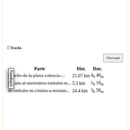
Tracks
Descargar
Parte
Dist.
Dur.
Feedback
4
48
castello-de-la-plana-valencia-...
21.07 km
h
m
1
16
llegada-al-merendero-embalse-m...
5.3 km
h
m
3
58
de-embalse-m-cristina-a-montan...
24.4 km
h
m