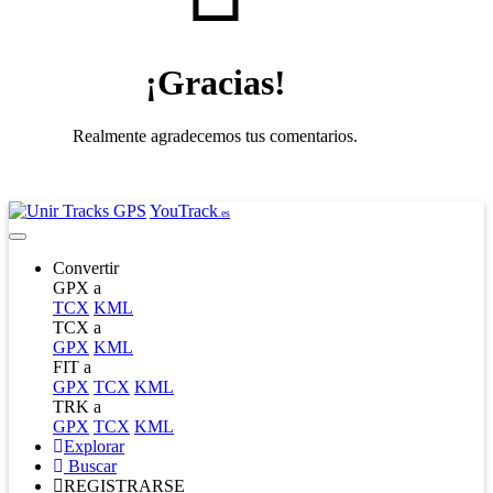
¡Gracias!
Realmente agradecemos tus comentarios.
YouTrack
.es
Convertir
GPX a
TCX
KML
TCX a
GPX
KML
FIT a
GPX
TCX
KML
TRK a
GPX
TCX
KML
Explorar
Buscar
REGISTRARSE