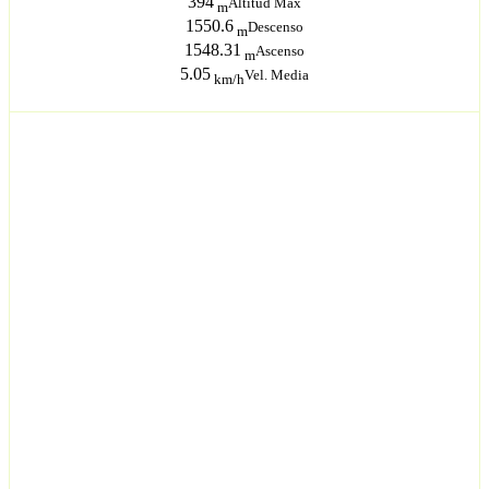
394
Altitud Máx
m
1550.6
Descenso
m
1548.31
Ascenso
m
5.05
Vel. Media
km/h