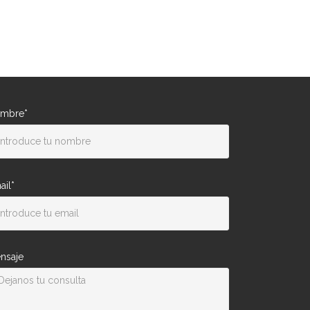
mbre*
ail*
nsaje