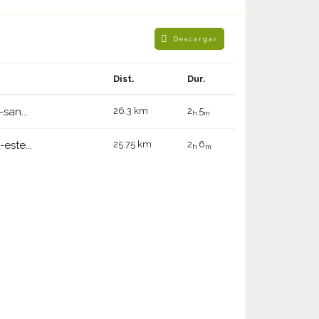
Descargar
Dist.
Dur.
san...
26.3 km
2
5
h
m
este...
25.75 km
2
6
h
m