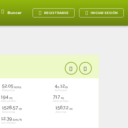
Buscar
REGISTRARSE
INICIAR SESIÓN
52.05
4
12
kms
h
m
Distancia
Duración
194
717
m
m
Altitud Mín
Altitud Máx
1528.57
1567.2
m
m
Descenso
Ascenso
12.39
km/h
Vel. Media